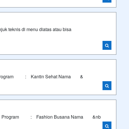
uk teknis di menu diatas atau bisa
s Program : Kantin Sehat Nama &
nis Program : Fashion Busana Nama &nb