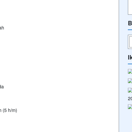
B
ah
I
da
 (5 h/m)