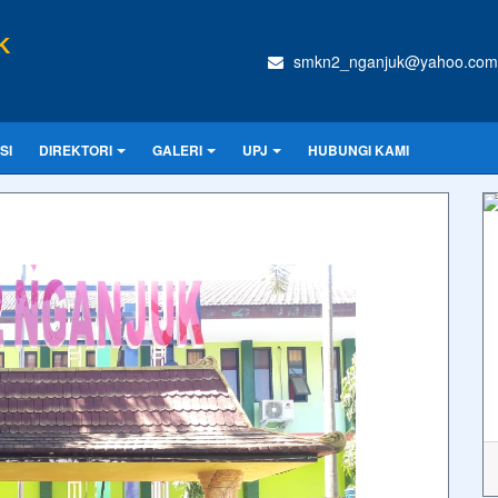
K
smkn2_nganjuk@yahoo.com
SI
DIREKTORI
GALERI
UPJ
HUBUNGI KAMI