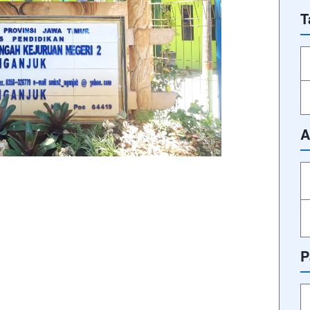
T
A
P