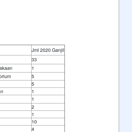
Jml 2020 Ganjil
33
takaan
1
orium
5
5
an
1
1
2
1
10
4