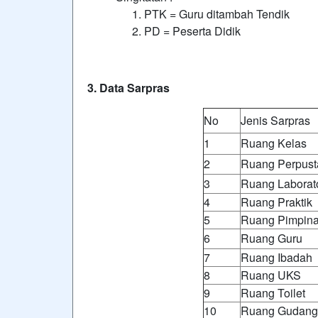
PTK = Guru ditambah Tendik
PD = Peserta Didik
3. Data Sarpras
No
Jenis Sarpras
1
Ruang Kelas
2
Ruang Perpus
3
Ruang Laborat
4
Ruang Praktik
5
Ruang Pimpin
6
Ruang Guru
7
Ruang Ibadah
8
Ruang UKS
9
Ruang Toilet
10
Ruang Gudang