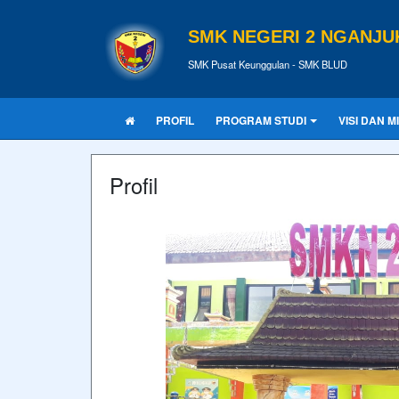
SMK NEGERI 2 NGANJU
SMK Pusat Keunggulan - SMK BLUD
PROFIL
PROGRAM STUDI
VISI DAN MI
Profil