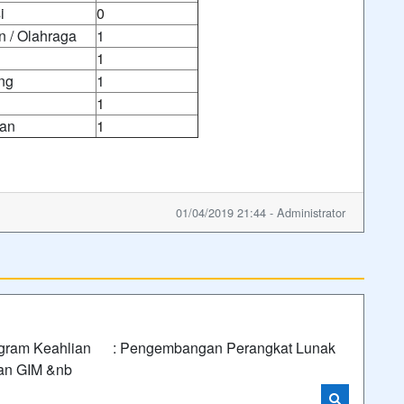
i
0
 / Olahraga
1
1
ng
1
1
an
1
01/04/2019 21:44 - Administrator
rogram Keahlian : Pengembangan Perangkat Lunak
an GIM &nb